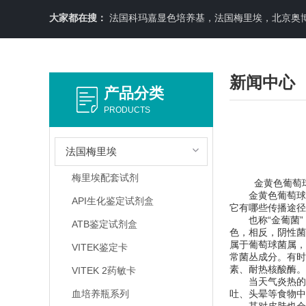
大家都在搜：
法国科玛嘉显色培养基，法国梅里埃，北京奥博星原料培养基，英国OXOID，意大利利飞驰E-TEXT药敏纸条，COPA
新闻中心
产品分类
PRODUCTS
法国梅里埃
梅里埃配套试剂
金黄色葡萄球
金黄色葡萄球菌
API生化鉴定试剂盒
它有哪些传播途径
也称“金葡菌”，
ATB鉴定试剂盒
色，相反，阴性菌
属于葡萄球菌属，
VITEK鉴定卡
常菌丛成分。有时
素、耐热核酸酶。
VITEK 2药敏卡
当天气炎热的时
血培养瓶系列
吐、头晕等食物中