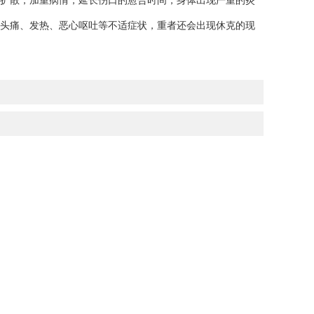
扩散，加重病情，延长伤口的愈合时间，身体出现严重的炎
头痛、发热、恶心呕吐等不适症状，重者还会出现休克的现