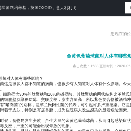
N运送培养基，即用性平板（血琼脂平板,Baird-Parker琼脂平板等），药典平板（TSA，SDA等）
您现在的位
金黄色葡萄球菌对人体有哪些
点击次数：1588 更新时间：2020-05-
菌对人体有哪些影响？
这是很多人都不知道的病菌，也很少有人知道对人体有什么影响。今天
。
细胞壁含90%的肽聚糖和10%的磷壁酸。其肽聚糖的网状结构比革兰
的细胞壁肽聚糖层薄、交联度差，脂类含量高，所以紫色复合物被酒精冲
有"嗜肉菌"的别称，是革兰氏阳性菌的代表，可引起许多严重感染。它
附着于皮肤，特别是寄居鼻腔，成为住院病人发生感染的显着危险因素。
候，食物易发生变质，产生大量的金黄色葡萄球菌，从而引起感染症状
毒反应，严重的可能会出现晕厥的现象。