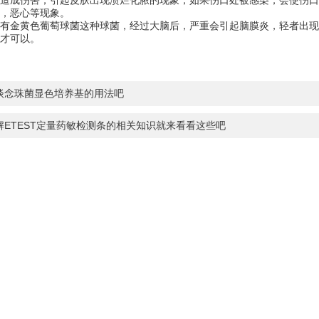
成伤害，引起皮肤出现溃烂化脓的现象，如果伤口处被感染，会使伤口
，恶心等现象。
金黄色葡萄球菌这种球菌，经过大脑后，严重会引起脑膜炎，轻者出现
才可以。
谈念珠菌显色培养基的用法吧
解ETEST定量药敏检测条的相关知识就来看看这些吧