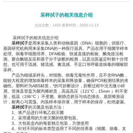
采样拭子的相关信息介绍
点击次数：1425 更新时间：2020-11-13
采样拭子的相关信息介绍
采样拭子
是用来采集人类和动物基因（DNA）细胞的，供医疗、
基因研究机构用来采集DNA的一种医疗器具。产品在用于细菌学样本
处理、病毒学细胞培养、DFA检验、快速直接的检验、酶免疫法检
测、聚合酶链反应和基于分子诊断的检测，以及法医鉴定时都十分理
想。也可用于流感、猪流感、禽流感、手足口等呼吸道病毒的咽喉部
采样。
产品为植绒采样头，对细胞、病毒无毒性作用，且不含RNA酶，
能较大程度的增加病毒样本的采集和释放量，确保PCR检测结果的准
确性。塑料杆为ABS材质，*的可折断设计，折断过程中没无微小碎
屑。管身及管盖为聚丙烯材质，高温高压（121°C，15min ）时不变
形，低温（196°C ）不变脆。耐静态挤压与动态撞击。底部锥形设
计，耐离心与震荡。内装样本保存液，用于样本的保存，杜绝渗漏。
采样拭子
的灭菌及包装方法：
1、将产品进行环氧乙烷灭菌
2、采用通用的方便灭菌的纸塑包装。
3、大包装盒内的每套独立包装，方便使用
4、针对不同的标本类型选用了不同的培养基（细菌、病毒、支