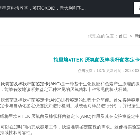
N运送培养基，即用性平板（血琼脂平板,Baird-Parker琼脂平板等），药典平板（TSA，SDA等）
您现在的位置：
首页
>
新
梅里埃VITEK 厌氧菌及棒状杆菌鉴定卡
点击次数：1375 更新时间：2023-03-
K 厌氧菌及棒状杆菌鉴定卡(ANC)
是一种基于生化反应和色素产生原理的微
，能够有效地诊断并鉴定五种常见的厌氧菌和十种常见的棒状杆菌。
 厌氧菌及棒状杆菌鉴定卡(ANC)进行鉴定的过程十分简便。首先将待
定卡与自动化鉴定仪连接并进行检测。系统会对样品进行分析，并根据生
里埃VITEK 厌氧菌及棒状杆菌鉴定卡(ANC)作用及其在实验室鉴定
：可以在短时间内完成鉴定工作，快速准确鉴定菌株的需求。这使得实验
持续性和可靠性。