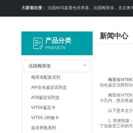
大家都在搜：
法国科玛嘉显色培养基，法国梅里埃，北京奥博星原料培养基，英国OXOID，意大利利飞驰E-TEXT药敏纸条，COPA
新闻中心
产品分类
PRODUCTS
法国梅里埃
梅里埃配套试剂
梅里埃VITE
动化鉴定仪两部分
API生化鉴定试剂盒
梅里埃VITEK
ATB鉴定试剂盒
小孔内，然后将鉴
VITEK鉴定卡
以下是本文介绍梅
VITEK 2药敏卡
1. 简便快捷
了实验室工作的可
血培养瓶系列