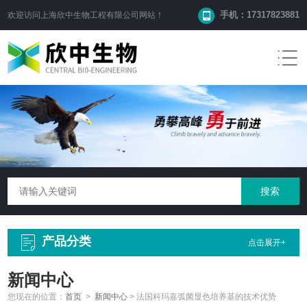
手机：17317823881
欢迎访问
上海欣中生物工程有限公司
网站！
产品分类
点击展开+
新闻中心
您现在的位置：
首页
>
新闻中心
>
法国科玛嘉弧菌显色培养基的技术优势