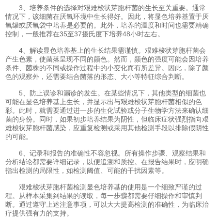
3、培养条件的选择对艰难梭状芽胞杆菌的生长至关重要。通常
情况下，该细菌在厌氧环境中生长得好。因此，将显色培养基置于厌
氧罐或厌氧袋中培养是必要的。此外，培养的温度和时间也需要精确
控制，一般推荐在35至37摄氏度下培养48小时左右。
4、解读显色培养基上的生长结果需谨慎。艰难梭状芽胞杆菌会
产生色素，使菌落呈现不同的颜色。然而，颜色的强度可能会因培养
条件、菌株的不同或操作过程中的小变化而有所差异。因此，除了颜
色的观察外，还需要结合菌落的形态、大小等特征综合判断。
5、防止误诊和漏诊的发生。在某些情况下，其他类型的细菌也
可能在显色培养基上生长，并显示出与艰难梭状芽胞杆菌相似的色
彩。此时，就需要通过进一步的生化试验或分子生物学方法来确认细
菌的身份。同时，如果初步培养结果为阴性，但临床症状强烈指向艰
难梭状芽胞杆菌感染，应重复检测或采用其他检测手段以排除假阴性
的可能。
6、记录和报告的准确性不容忽视。所有操作步骤、观察结果和
分析结论都需要详细记录，以便追溯和质控。在报告结果时，应明确
指出检测的局限性，如检测阈值、可能的干扰因素等。
艰难梭状芽胞杆菌检测显色培养基的使用是一个细致严谨的过
程。从样本采集到结果的读取，每一步骤都需要仔细操作和审慎判
断。通过遵守上述注意事项，可以大大提高检测的准确性，为临床治
疗提供强有力的支持。