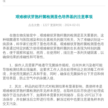
项
艰难梭状芽胞杆菌检测显色培养基的注意事项
点击次数：1227 更新时间：2024-02-01
在微生物实验室中，艰难梭状芽胞杆菌的检测是至关重要的。这
种细菌通常与医院感染和抗生素相关的腹泻有关。为了准确识别这一
病原体，科学家们使用了显色培养基。艰难梭状芽胞杆菌检测显色培
养基通过特定的配方使得艰难梭状芽胞杆菌的生长表现为特别的颜
色，便于观察和鉴别。然而，在使用时，须注意一系列关键因素，以
确保结果的准确性和可靠性。
1、操作人员需要严格遵守无菌操作规程。任何外来污染都可能
导致检测结果出现偏差。这要求工作人员在处理样品之前消毒工作环
境，并使用无菌的工具和手套。同时，确保在无菌操作台下开启和倒
置培养皿，防止空气中的杂菌入侵。
2、其次，样品的处理方式对检测结果有显著影响。粪便样本是
艰难梭状芽胞杆菌检测的常见样本类型。在取样后应尽快进行处理或
储存于适当的条件下。如果样本需要长时间储存，应在-20℃以下冷
冻保存，并在解冻后立即进行培养。解冻过程中也要注意避免样本的
交叉污染。