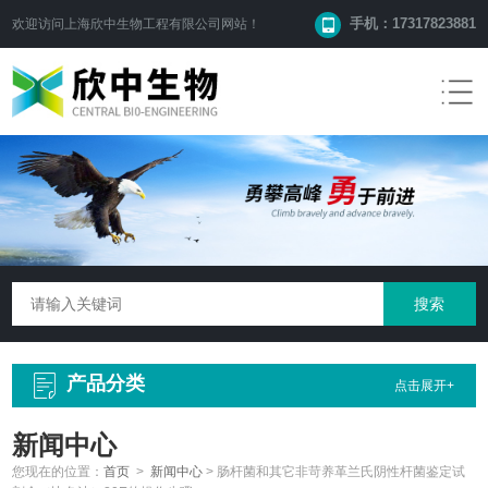
手机：17317823881
欢迎访问
上海欣中生物工程有限公司
网站！
产品分类
点击展开+
新闻中心
您现在的位置：
首页
>
新闻中心
>
肠杆菌和其它非苛养革兰氏阴性杆菌鉴定试