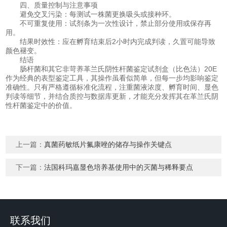
四、质量控制与注意事项
避免交叉污染：每测试一株菌更换吸头或接种环。
不可重复使用：试剂条为一次性设计，禁止部分使用或保存再
用。
结果时效性：应在孵育结束后2小时内完成判读，久置可能导致
颜色褪变。
结语
肠杆菌和其它非苛养革兰氏阴性杆菌鉴定试剂盒（比色法）20E
作为经典的表型鉴定工具，其操作虽看似简单，但每一步均影响鉴定
准确性。只有严格遵循标准化流程，注重菌液浓度、孵育时间、显色
判读等细节，并结合质控与数据库更新，才能充分发挥其在革兰氏阴
性杆菌鉴定中的价值。
上一篇：
真菌药敏纸片氟康唑的储存与操作关键点
下一篇：
法国科玛嘉显色培养基使用中的灭菌与稀释要点
联系我们