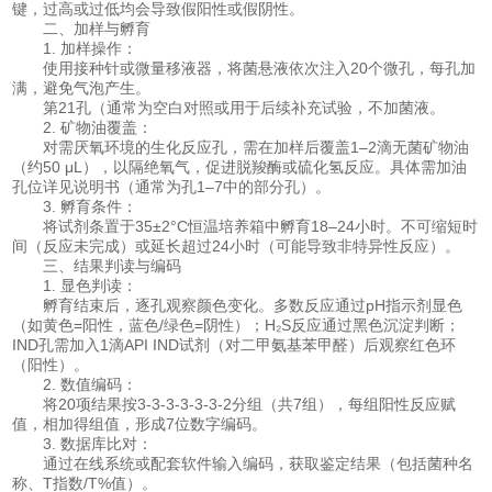
键，过高或过低均会导致假阳性或假阴性。
二、加样与孵育
1. 加样操作：
使用接种针或微量移液器，将菌悬液依次注入20个微孔，每孔加
满，避免气泡产生。
第21孔（通常为空白对照或用于后续补充试验，不加菌液。
2. 矿物油覆盖：
对需厌氧环境的生化反应孔，需在加样后覆盖1–2滴无菌矿物油
（约50 μL），以隔绝氧气，促进脱羧酶或硫化氢反应。具体需加油
孔位详见说明书（通常为孔1–7中的部分孔）。
3. 孵育条件：
将试剂条置于35±2°C恒温培养箱中孵育18–24小时。不可缩短时
间（反应未完成）或延长超过24小时（可能导致非特异性反应）。
三、结果判读与编码
1. 显色判读：
孵育结束后，逐孔观察颜色变化。多数反应通过pH指示剂显色
（如黄色=阳性，蓝色/绿色=阴性）；H₂S反应通过黑色沉淀判断；
IND孔需加入1滴API IND试剂（对二甲氨基苯甲醛）后观察红色环
（阳性）。
2. 数值编码：
将20项结果按3-3-3-3-3-3-2分组（共7组），每组阳性反应赋
值，相加得组值，形成7位数字编码。
3. 数据库比对：
通过在线系统或配套软件输入编码，获取鉴定结果（包括菌种名
称、T指数/T%值）。