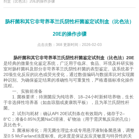
剂盒（比色法）20E的操作步骤
肠杆菌和其它非苛养革兰氏阴性杆菌鉴定试剂盒（比色法）
20E的操作步骤
点击次数：368 更新时间：2026-02-03
肠杆菌和其它非苛养革兰氏阴性杆菌鉴定试剂盒（比色法）20E
是经典的微量生化鉴定系统，广泛用于临床、食品、环境及科研实验
室对肠杆菌科及部分非苛养革兰氏阴性杆菌的表型鉴定。该系统基于
20项生化反应的比色或荧光变化，通过数值编码与数据库比对实现菌
种识别。为确保鉴定结果的准确性与可重复性，严格遵循标准化操作
流程。
一、实验前准备
1. 菌株要求：待测菌应为纯培养、18–24小时新鲜培养物，生长
于非选择性培养基（如血琼脂或麦康凯平板），且为革兰氏阴性杆
菌。
2. 试剂与耗材：确认API 20E试剂条在有效期内，储存于2–
8°C；准备0.85%无菌NaCl溶液、矿物油（用于需厌氧反应的孔位）
及比色卡。
3. 菌液标准化：用无菌生理盐水或专用悬浮液制备菌悬液，调整
至0.5 McFarland浊度标准。此浓度是保证反应灵敏度与特异性的关