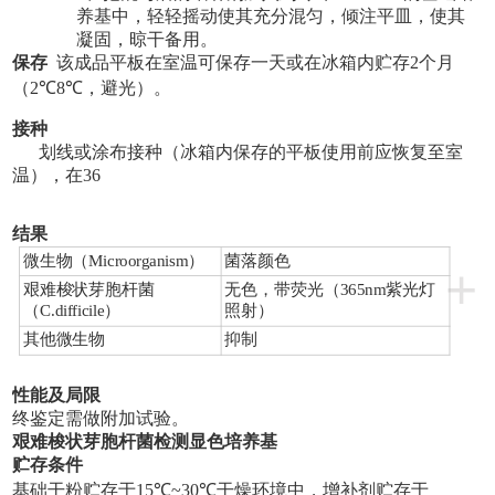
养基中，轻轻摇动使其充分混匀，倾注平皿，使其
凝固，晾干备用。
保存
该成品平板在室温可保存一天或在冰箱内贮存2个月
（2
℃
8
℃
，避光）。
接种
划线或涂布接种（冰箱内保存的平板使用前应恢复至室
温），在36
结果
微生物
（Microorganism）
菌落颜色
+
艰难梭状芽胞杆菌
无色，带荧光（365nm紫光灯
（
C.difficile
）
照射）
其他微生物
抑制
性能及局限
终鉴定需做附加试验。
艰难梭状芽胞杆菌检测显色培养基
贮存条件
基础干粉贮存于15
℃
~30
℃
干燥环境中，增补剂贮存于