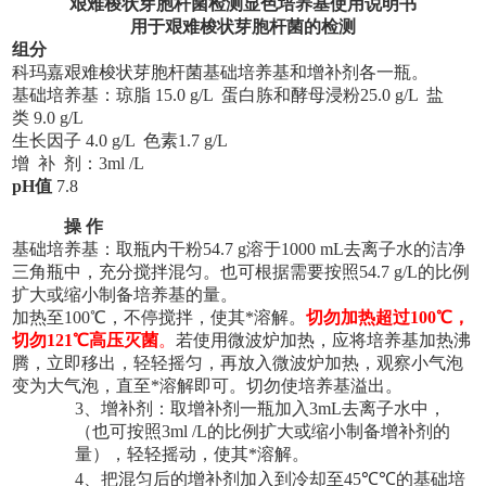
艰难梭状芽胞杆菌检测显色培养基
使用说明书
用于艰难梭状芽胞杆菌的检测
组分
科玛嘉
艰难梭状芽胞杆菌
基础培养基和增补剂各一瓶。
基础培养基：琼脂
15.0 g/L 蛋白胨和酵母浸粉25.0 g/L 盐
类
9.0 g/L
生长因子 4.0
g/L 色素1.7 g/L
增
补
剂：3ml /L
pH值
7.8
操
作
基础培养基：取瓶内干粉54.7 g溶于1000 mL去离子水的洁净
三角瓶中，充分搅拌混匀。也可根据需要按照54.7 g/L的比例
扩大或缩小制备培养基的量。
加热至100℃，不停搅拌，使其*溶解。
切勿加热超过100℃，
切勿121℃高压灭菌
。
若使用微波炉加热，应将培养基加热沸
腾，立即移出，轻轻摇匀，再放入微波炉加热，观察小气泡
变为大气泡，直至*溶解即可。切勿使培养基溢出。
3、增补剂：取
增补剂一瓶加入3m
L
去离子水中，
（也可按照
3ml /L
的比例扩大或缩小制备增补剂的
量），轻轻摇动，使其*溶解。
4、把混匀后的增补剂加入到冷却至45
℃℃
的基础培