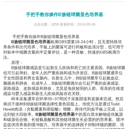
手把手教你操作B族链球菌显色培养基
点击次数：1859 更新时间：2019-05-06
手把手教你操作B族链球菌显色培养基
B族链球菌显色培养基
检测GBS需要18-24小时，且无需特殊培
养条件和次代培养，平板上的菌落可进行药敏和血清分型，也可用于
对标本中细菌含量的半定量评估，是一种灵敏，快速的GBS检测方
法。
原理：
B族链球菌感染是引起新生儿疾病和死亡的主要原因。B族链球菌
也可引起孕妇、老年人的严重疾病和成为并发症。B族链球菌通常位
于女性阴道和男女直肠内。在新生儿中，B组链球菌常引起败血症、
脑膜炎和肺炎。在成年人，B族链球菌偶尔会引起严重的血液感染、
尿路感染、皮肤感染和肺炎，尤其是免疫较弱的人群。母亲的生殖道
感染与婴儿感染和新生儿疾病风险存在关联。
样本采集通常在怀孕35~37周拭子采集阴道和直肠来完成。然后
将拭子接种到B族链球菌选择性显色琼脂上。传统方法是通过Todd
Hewitt肉汤（含黏菌素和萘啶酸）增菌，再传代到血平板上完成，以
达到较大回收率。
B族链球菌显色培养基
中的蛋白质水解物提供氮源
和碳源化合物、长链氨基酸和其他链球菌生长必需的的营养素。缓冲
盐提供培养基的缓冲能力。培养基中的选择因子抑制伴随的菌群。培