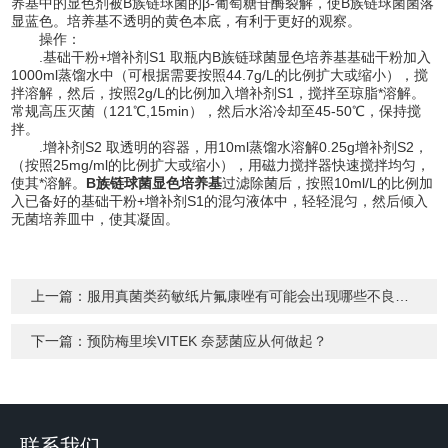
养基中的显色剂被B族链球菌的β-葡萄糖苷酶裂解，使B族链球菌菌落
显蓝色。培养基不透明的黄色本底，有利于更好的观察。
操作：
.基础干粉+增补剂S1 取瓶内B族链球菌显色培养基基础干粉加入
1000ml蒸馏水中（可根据需要按照44.7g/L的比例扩大或缩小），搅
拌溶解，然后，按照2g/L的比例加入增补剂S1，搅拌至琼脂*溶解。
常规高压灭菌（121℃,15min），然后水浴冷却至45-50℃，保持搅
拌。
.增补剂S2 取透明的容器，用10ml蒸馏水溶解0.25g增补剂S2，
（按照25mg/ml的比例扩大或缩小），用磁力搅拌器快速搅拌均匀，
使其*溶解。
B族链球菌显色培养基
过滤除菌后，按照10ml/L的比例加
入已备好的基础干粉+增补剂S1的混匀液体中，轻轻混匀，然后倾入
无菌培养皿中，使其凝固。
上一篇：
服用真菌类药敏纸片氟康唑有可能会出现哪些不良反应
下一篇：
预防梅里埃VITEK 奈瑟菌应从何做起？
联系我们