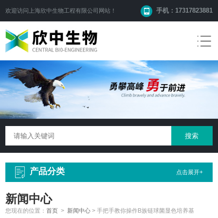
手机：17317823881
欢迎访问
上海欣中生物工程有限公司
网站！
产品分类
点击展开+
新闻中心
您现在的位置：
首页
>
新闻中心
>
手把手教你操作B族链球菌显色培养基