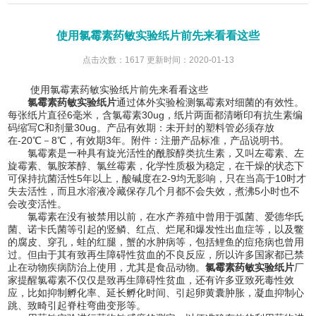
使用氯霉素药敏实验纸片前先来看看这些
点击次数：1617 更新时间：2020-01-13
使用氯霉素药敏实验纸片前先来看看这些
氯霉素药敏实验纸片
通过体外实验检测氯霉素对细菌的有效性。
每张纸片直径6毫米，含氯霉素30ug，纸片两面都清晰印有抗生素编
码缩写C和剂量30ug。产品有效期：未开封的塑料管必须存放
在-20℃－8℃，有效期3年。附件：注册产品标准，产品说明书。
氯霉素是一种具有旋光活性的酰胺醇类抗生素，又叫左霉素、左
旋霉素、氯胺苯醇、氯丝霉素，化学性质极为稳定，在干燥的状态下
可保持抗菌活性5年以上，酸碱度在2-9均无影响，只在当高于10时才
失去活性，而且水溶液冷藏保存几个月都不会失效，煮沸5小时也不
会改变活性。
氯霉素在没有被禁用以前，在水产养殖中曾用于弧菌、爱德华氏
菌、诺卡氏菌等引起的竖鳞、红点、烂尾和爆发性出血症等，以及鳖
的腐皮、穿孔，蛙的红腿，蟹的水肿病等，包括鲤鱼的痘疮病也曾用
过。但由于其有致再生障碍性贫血的不良反应，所以许多国家都已禁
止在动物疾病防治上使用，尤其是食品动物。
氯霉素药敏实验纸片
厂
家提醒氯霉素不仅仅是致再生障碍性贫血，还有许多亚致死毒性效
应，比如抑制孵化率、延长孵化时间、引起卵黄囊肿胀，凝血抑制心
跳、致畸引起脊柱弯曲变形等。