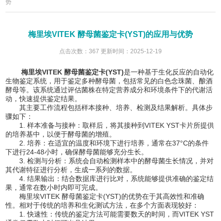
势
梅里埃VITEK 酵母菌鉴定卡(YST)的应用与优势
点击次数：367 更新时间：2025-12-19
梅里埃VITEK 酵母菌鉴定卡(YST)
是一种基于生化反应的自动化
生物鉴定系统，用于鉴定多种酵母菌，包括常见的白色念珠菌、酿酒
酵母等。该系统通过评估菌株在特定营养成分和环境条件下的代谢活
动，快速提供鉴定结果。
其主要工作流程包括样本接种、培养、检测及结果解析。具体步
骤如下：
1. 样本准备与接种：取样后，将其接种到VITEK YST卡片所提供
的培养基中，以便于酵母菌的增殖。
2. 培养：在适宜的温度和环境下进行培养，通常在37°C的条件
下进行24-48小时，确保酵母菌能够充分生长。
3. 检测与分析：系统会自动检测样本中的酵母菌生长情况，并对
其代谢特征进行分析，生成一系列的数据。
4. 结果输出：结合数据库进行比对，系统能够提供准确的鉴定结
果，通常在数小时内即可完成。
梅里埃VITEK 酵母菌鉴定卡(YST)的优势在于其高效性和准确
性。相对于传统的培养和生化测试方法，在多个方面表现较好：
1. 快速性：传统的鉴定方法可能需要数天的时间，而VITEK YST