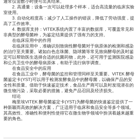
通常仅需数小时便可出具结果。
2. 高通量：设备一次可以处理多个样本，适合高流量的临床实验
室使用。
3. 自动化程度高：减少了人工操作的错误，降低了劳动强度，提
高了工作效率。
4. 数据库支持：VITEK系统内置了丰富的数据库，可覆盖常见和
非典型的酵母菌种，为鉴定结果提供了强有力的支持。
在临床应用中的作用
在临床应用中，准确识别致病性酵母菌对于病原体的检测和感染
的治疗至关重要。诸如白色念珠菌、隐球菌等常见致病酵母的及时鉴
定可以帮助医生选择合适的抗菌药物，此外，还可用于监测医院感染
和公共卫生中的酵母病原体，有助于流行病学调查。
在食品安全中的应用
在食品工业中，酵母菌的监控和管理同样至关重要。VITEK 酵母
菌鉴定卡(YST)可以用于检测发酵食品中的酵母菌，以确保产品的安
全性和质量。借助于快速鉴定技术，食品生产商可以及时发现潜在的
微生物污染，采取必要的措施，避免产品召回及经济损失。
结论
梅里埃VITEK 酵母菌鉴定卡(YST)为酵母菌的快速鉴定提供了一
种新颖而高效的解决方案，广泛适用于临床和食品安全等多个领域。
其高效性、准确性和便利性使得它在微生物学领域中扮演着越来越重
要的角色。