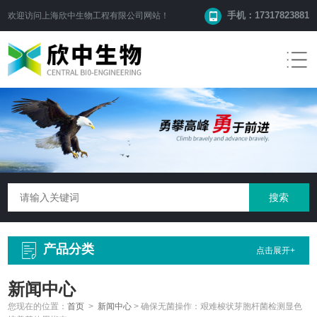
手机：17317823881
欢迎访问
上海欣中生物工程有限公司
网站！
产品分类
点击展开+
新闻中心
您现在的位置：
首页
>
新闻中心
>
确保无菌操作：艰难梭状芽胞杆菌检测显色