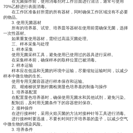
在无菌操作前，使用消毒剂对工作台面进行清洁，通常可使用
70%乙醇进行表面消毒。
在工作区准备好所需的所有器材，同时确保工作区域没有不必要
的物品。
3. 使用无菌器材
所有的培养基、试管、培养皿等器材在使用前需确保无菌，选择
一次性器材。
如果重复使用器材，需经过高温灭菌处理。
三、样本采集与处理
1. 样本采集
使用无菌采样工具，避免使用已使用过的器具进行采样。
在采集样本前，确保样本的取样位置已被消毒。
2. 样本运输
样本应在低温和无菌的环境中运输，尽量缩短运输时间，以减少
样本中微生物的生长。
使用专用无菌容器进行样本保存和运输。
四、艰难梭状芽胞杆菌检测显色培养基的制备与操作
1. 培养基配置
在配置显色培养基时，确保使用无菌水和其他试剂，避免污染。
配制后，及时用无菌条件下的容器密封保存。
2. 接种操作
在进行接种时，采用火焰灭菌的方法对接种针等工具进行消毒。
进行接种时要迅速，不要长时间打开培养基的盖子，以减少空气
中微生物的感染风险。
3. 培养条件