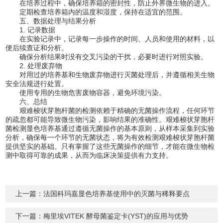
在培养过程中，确保培养箱的密封性，防止外界微生物的进入。
定期检查培养箱内的温度和湿度，保持在适宜的范围。
五、数据处理与结果分析
1. 记录数据
在实验记录中，记录每一步操作的时间、人员和使用的材料，以
便后续查证和分析。
确保分析结果时没有交叉污染的干扰，必要时进行对照实验。
2. 处理废弃物
对用过的培养基和生物废弃物进行灭菌处理后，并遵循相关生物
安全法规进行处置。
使用专用的生物危害废物容器，避免环境污染。
六、总结
艰难梭状芽胞杆菌的检测依赖于精确的无菌操作流程，任何环节
的疏忽都可能导致微生物污染，影响结果的准确性。艰难梭状芽胞杆
菌检测显色培养基通过遵循无菌操作的基本原则，从样本采集到实验
分析，确保每一个环节的无菌状态，将为有效检测艰难梭状芽胞杆菌
提供坚实的基础。只有掌握了这些无菌操作的细节，才能在微生物检
测中取得可靠的成果，从而为临床决策提供有力支持。
上一篇：
法国科玛嘉显色培养基使用中的灭菌与稀释要点
下一篇：
梅里埃VITEK 酵母菌鉴定卡(YST)的应用与优势