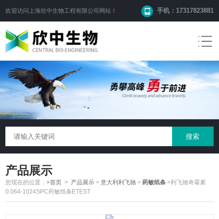
手机：17317823881
欢迎访问
上海欣中生物工程有限公司
网站！
产品展示
您现在的位置：
>首页
>
产品展示
>
意大利利飞驰
>
药敏纸条
>利飞驰奇霉素
0.064-1024SPC药敏纸条ETEST