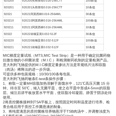
920200
920200头孢替坦0.016-256CTT
100条/盒
920201
920201头孢替坦0.016-256CTT
10条/盒
92021
92021阿莫西林0.016-256AML
30条/盒
920210
920210阿莫西林0.016-256AML
100条/盒
920211
920211阿莫西林0.016-256AML
10条/盒
92022
92022呋喃妥英0.032-512F
30条/盒
920220
920220呋喃妥英0.032-512F
100条/盒
920221
920221呋喃妥英0.032-512F
10条/盒
MIC梯度定量试纸（MTS,MIC Test Strip）是一种用于确定抗菌药物
抗微生物的小抑菌浓度（M.I.C.）和检测耐药机制的定量检测产品。
意大利利飞驰提供的M.I.C梯度定量参比方法是常规纸片法和琼脂
（肉汤）稀释法的进一步升级。
可提供多种包装规格：10/30/100条每包装。
意大利利飞驰药敏条E-test条操作步骤：
1、称取一定量MH琼脂加热溶解于蒸馏水中，121℃高压灭菌 15 分
钟。待冷至 50℃，倾入无菌平皿，使之在平皿中形成4-5mm的琼脂
层。倾注后讲平板放置水平平面，使琼脂冷却凝固。静置于阴凉处待
使用。
2将质控菌株接种到TSA平板上，按照固定时间和温度进行培养。检
查合格后用于质控工作菌悬液的制备。
3、将纯度满意的质控菌株培养物悬浮于TSB肉汤中，并调整浊度为