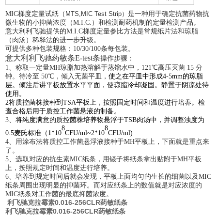
MIC
梯度定量试纸（
MTS,
MIC
Test Strip
）
是一种用于确定抗菌药物抗
微生物的小抑菌浓度（
M.I.C.
）和检测耐药机制的定量检测产品。
意大利利飞驰提供的
M.I.C
梯度定量参比方法是常规纸片法和琼脂
（肉汤）稀释法的
进一步
升级。
可提供多种包装规格：
10/30/100
条每包装。
意大利利飞驰药敏条
E-test条
操作步骤：
1、称取一定量MH琼脂加热溶解于蒸馏水中，121℃高压灭菌 15 分
钟。待冷至 50℃，倾入无菌平皿，
使之在平皿中形成
4-5mm的琼脂
层。倾注后讲平板放置水平平面，使琼脂冷却凝固。静置于阴凉处待
使用。
2将质控菌株接种到TSA平板上，按照固定时间和温度进行培养。检
查合格后用于质控工作菌悬液的制备。
3、
将纯度满意的质控菌株培养物悬浮于
TSB肉汤中，并调整浊度为
8
8
0.5麦氏标准（1*10
CFU/ml~2*10
CFU/ml)
4、用涂布法将质控工作菌悬浮液接种于MH平板上，下面就是重点来
了。
5、选取对应的抗生素MIC纸条，用镊子将纸条拿出贴附于MH平板
上，按照规定时间和温度进行培养。
6、培养到规定时间后就会发现，平板上面均匀的生长的细菌以及MIC
纸条周围出现明显的抑菌环。而对应纸条上的数值就是对应浓度的
MIC纸条对工作菌的
最底
抑菌浓度。
利飞驰克拉霉素0.016-256CLR药敏纸条
利飞驰克拉霉素0.016-256CLR药敏纸条