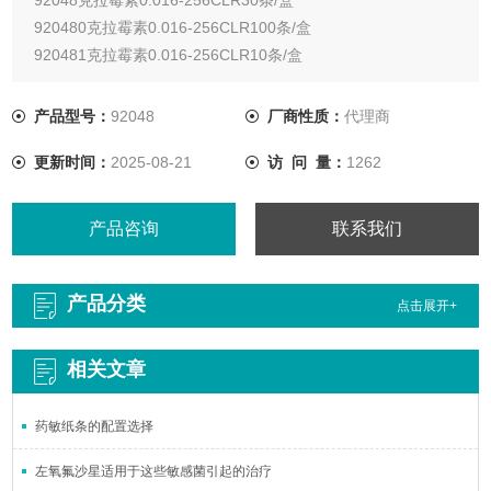
920480克拉霉素0.016-256CLR100条/盒
920481克拉霉素0.016-256CLR10条/盒
产品型号：
92048
厂商性质：
代理商
更新时间：
2025-08-21
访 问 量：
1262
产品咨询
联系我们
产品分类
点击展开+
相关文章
药敏纸条的配置选择
左氧氟沙星适用于这些敏感菌引起的治疗