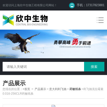
手机：17317823881
欢迎访问
上海欣中生物工程有限公司
网站！
产品展示
您现在的位置：
>首页
>
产品展示
>
意大利利飞驰
>
药敏纸条
>利飞驰克拉霉素
0.016-256CLR药敏纸条