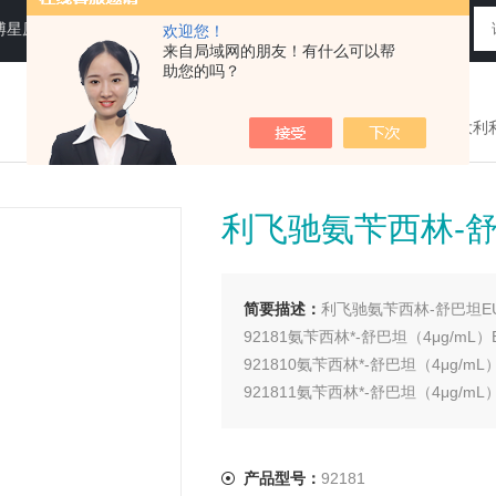
N运送培养基，即用性平板（血琼脂平板,Baird-Parker琼脂平板等），药典平板（TSA，SDA等）
欢迎您！
来自局域网的朋友！有什么可以帮
助您的吗？
您现在的位置：
>首页
>
产品展示
>
意大利
利飞驰氨苄西林-舒
简要描述：
利飞驰氨苄西林-舒巴坦E
92181氨苄西林*-舒巴坦（4μg/mL）EU
921810氨苄西林*-舒巴坦（4μg/mL）E
921811氨苄西林*-舒巴坦（4μg/mL）E
产品型号：
92181