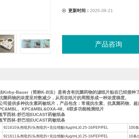
更新时间：
2025-08-21
产品咨询
法Kirby-Bauer（简称K-B法）是将含有抗菌药物的滤纸片贴在已经
抗菌药物的浓度呈对数减少，从而在纸片的周围形成一种浓度梯度。
chem公司提供多种抗生素药敏纸片，产品包含：常规抗生素、抗真菌药物、超
PC&MBL、KPC&MBL&OXA-48、8联多功能检测纸片
1氨苄西林-舒巴坦EUCAST药敏纸条
1氨苄西林-舒巴坦EUCAST药敏纸条
921610头孢吡肟/头孢吡肟+克拉维酸(4μg/mL)0.25-16/FEP/FEL
100条
921611头孢吡肟/头孢吡肟+克拉维酸(4μg/mL)0.25-16/FEP/FEL
10条/