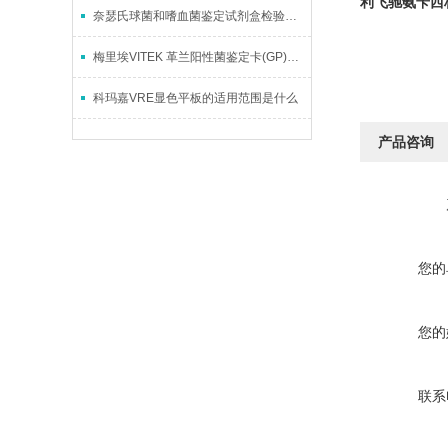
利飞驰氨苄西林
奈瑟氏球菌和嗜血菌鉴定试剂盒检验原理
梅里埃VITEK 革兰阳性菌鉴定卡(GP)的应用与优势
科玛嘉VRE显色平板的适用范围是什么
产品咨询
您的
您的
联系