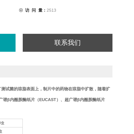
访 问 量：
2513
联系我们
接种了测试菌的琼脂表面上，制片中的药物在琼脂中扩散，随着扩
广谱β内酰胺酶纸片（EUCAST）、超广谱β内酰胺酶纸片
/盒
盒