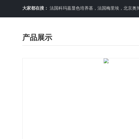
大家都在搜：
法国科玛嘉显色培养基，法国梅里埃，北京奥博星原料培养基，英国OXOID，意大利利飞驰E-TEXT药敏纸条，COPA
产品展示