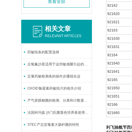
查看全部
92162
921620
921621
相关文章
92163
RELEVANT ARTICLES
921630
921631
药敏纸条的配置选择
92164
921640
左氧氟沙星适用于这些敏感菌引起的治疗
921641
定量药敏检测条的操作步骤就在这
92165
921650
OXOID氯霉素药敏纸片的相关介绍
921651
产气荚膜梭菌的检测、分离和计数显色培养基的储存条件
92166
法国科玛嘉 沙门氏菌显色培养基使用说明
921660
STEC产志贺毒素大肠杆菌的特性
利飞驰氨苄西林