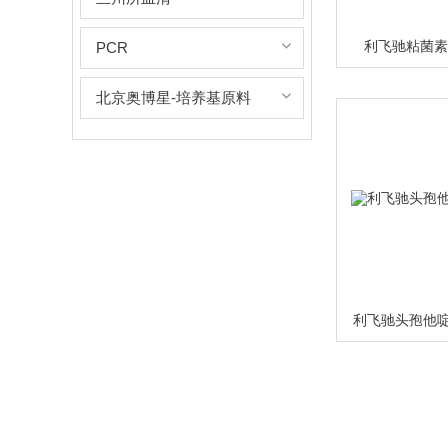
利飞驰粘菌素0
PCR
北京奥博星-培养基原料
利飞驰头孢他啶0