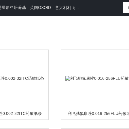
N运送培养基，即用性平板（血琼脂平板,Baird-Parker琼脂平板等），药典平板（TSA，SDA等）
.002-32ITC药敏纸条
利飞驰氟康唑0.016-256FLU药敏