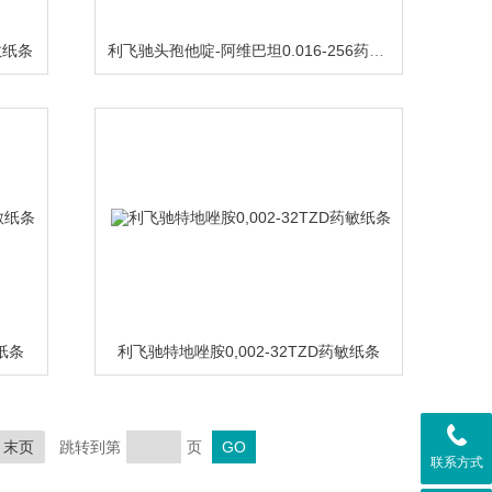
敏纸条
利飞驰头孢他啶-阿维巴坦0.016-256药敏纸条
敏纸条
利飞驰特地唑胺0,002-32TZD药敏纸条
末页
跳转到第
页
联系方式