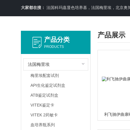
大家都在搜：
法国科玛嘉显色培养基，法国梅里埃，北京奥博星原料培养基，英国OXOID，意大利利飞驰E-TEXT药敏纸条，COPA
产品展示
产品分类
PRODUCTS
法国梅里埃
梅里埃配套试剂
API生化鉴定试剂盒
ATB鉴定试剂盒
VITEK鉴定卡
利飞驰伊曲康唑0
VITEK 2药敏卡
血培养瓶系列