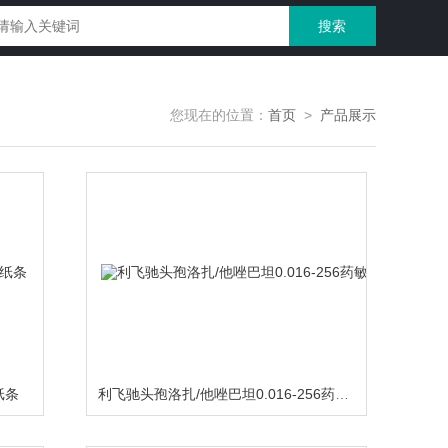
您现在的位置：
首页
>
产品展示
纸条
利飞驰头孢洛扎/他唑巴坦0.016-256药敏纸条